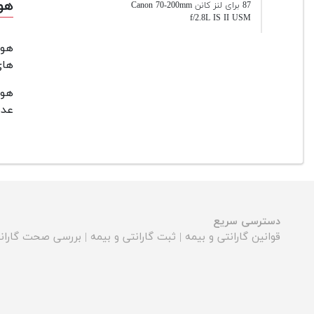
هود ET-87 برای لنز کانن  USM
87 برای لنز کانن Canon 70-200mm
f/2.8L IS II USM
هود
های
هود
عدس
دسترسی سریع
قوانین گارانتی و بیمه
|
ثبت گارانتی و بیمه
|
بررسی صحت گارانت