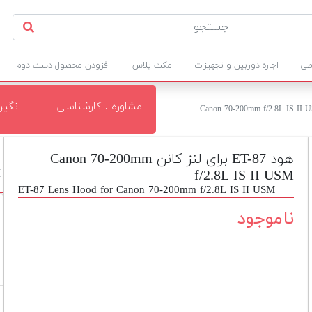
طی
اجاره دوربین و تجهیزات
مکث پلاس
افزودن محصول دست دوم
مشاوره . کارشناسی
نگی
هود ET-87 برای لنز کانن Canon 70-200mm
f/2.8L IS II USM
M
ET-87 Lens Hood for Canon 70-200mm f/2.8L IS II USM
ناموجود