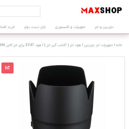
دوربین و لنز
تجهیزات و اکسسوری
بازار دست دوم
خرید اقسا
خانه
/
تجهیزات لنز دوربین
/
هود لنز ( آفتاب گیر لنز )
/
هود ET-87 برای لنز کانن Canon 70-200mm f/2.8L IS II USM