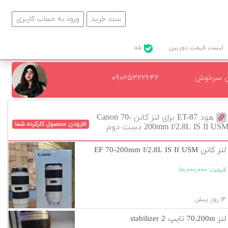
سبد خرید
ورود به حساب کاربری
لیست قیمت دوربین
بله
ن سرخوش
۰۹۰۲۵۳۲۲۶۴۲
هود ET-87 برای لنز کانن Canon 70-
افزودن محصول کارکرده شما
200mm f/2.8L IS II US دست دوم
لنز کانن EF 70-200mm f/2.8L IS II USM
قیمت:
۱۱۰,۰۰۰,۰۰۰
۱۴ روز پیش
لنز 70.200m تایپ 2 stabilizer