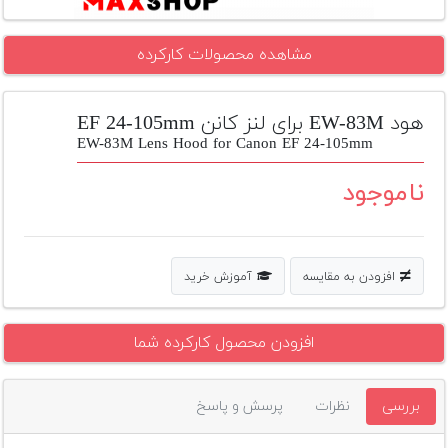
تجهیزات
مشاهده محصولات کارکرده
مکث
پلاس
هود EW-83M برای لنز کانن EF 24-105mm
افزودن
محصول
EW-83M Lens Hood for Canon EF 24-105mm
دست
دوم
ناموجود
لیست
قیمت
دوربین
افزودن به مقایسه
آموزش خرید
بله
افزودن محصول کارکرده شما
بررسی
نظرات
پرسش و پاسخ