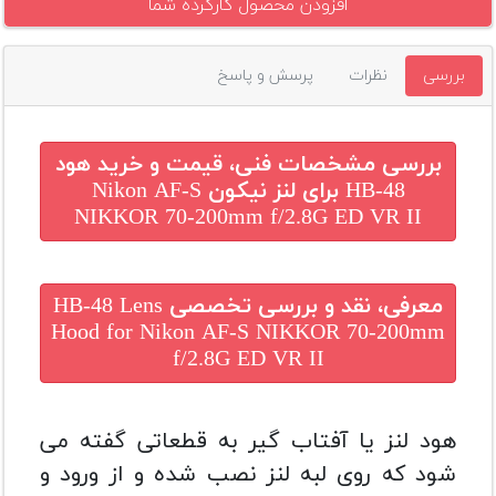
افزودن محصول کارکرده شما
بررسی
نظرات
پرسش و پاسخ
بررسی مشخصات فنی، قیمت و خرید
هود
HB-48 برای لنز نیکون Nikon AF-S
NIKKOR 70-200mm f/2.8G ED VR II
معرفی، نقد و بررسی تخصصی
HB-48 Lens
Hood for Nikon AF-S NIKKOR 70-200mm
f/2.8G ED VR II
هود لنز یا آفتاب گیر به قطعاتی گفته می
شود که روی لبه لنز نصب شده و از ورود و