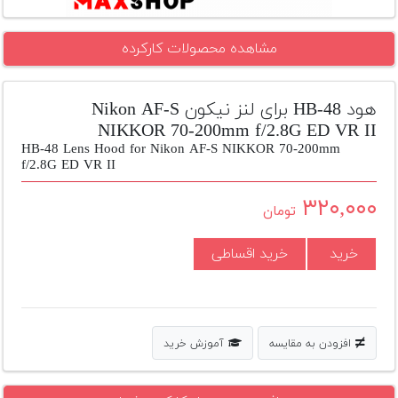
تجهیزات
مشاهده محصولات کارکرده
مکث
پلاس
هود HB-48 برای لنز نیکون Nikon AF-S
افزودن
محصول
NIKKOR 70-200mm f/2.8G ED VR II
دست
HB-48 Lens Hood for Nikon AF-S NIKKOR 70-200mm
دوم
f/2.8G ED VR II
۳۲۰,۰۰۰
لیست
تومان
قیمت
دوربین
خرید
خرید اقساطی
بله
افزودن به مقایسه
آموزش خرید