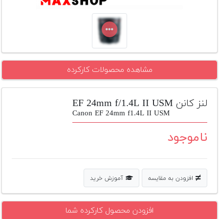
تجهیزات
مکث
پلاس
افزودن
مشاهده محصولات کارکرده
محصول
دست
دوم
لنز کانن EF 24mm f/1.4L II USM
لیست
Canon EF 24mm f1.4L II USM
قیمت
دوربین
ناموجود
بله
افزودن به مقایسه
آموزش خرید
افزودن محصول کارکرده شما