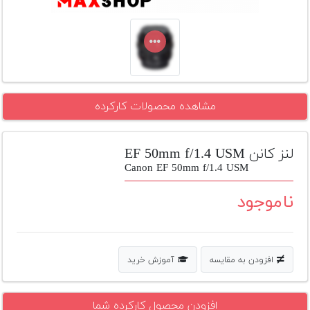
تجهیزات
مکث
پلاس
افزودن
محصول
مشاهده محصولات کارکرده
دست
دوم
لنز کانن EF 50mm f/1.4 USM
لیست
Canon EF 50mm f/1.4 USM
قیمت
دوربین
ناموجود
بله
افزودن به مقایسه
آموزش خرید
افزودن محصول کارکرده شما