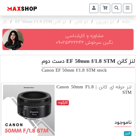
خانه
/
لنز دوربین
/
لنز کانن
/
لنز کانن EF 50mm f/1.8 STM
/
کارک
دوربین
و
لنز
مشاوره و کارشناسی
نگین سرخوش ۰۹۰۲۵۳۲۲۶۴۲
تجهیزات
و
لنز کانن EF 50mm f/1.8 STM دست دوم
اکسسوری
Canon EF 50mm f/1.8 STM stock
بازار
دست
لنز حرفه ای کانن | Canon 50mm F1.8
دوم
STM
خرید
کارکرده
اقساطی
اجاره
ناموجود
دوربین
و
البرز