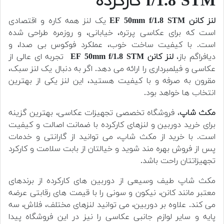
f/1.8 STM کارکرده
لنز کانن EF 50mm f/1.8 STM
یک لنز همه کاره و اقتصادی
است که برای عکاسی پرتره، خیابانی، و روزمره طراحی شده
است. با کیفیت ساخت خوب، عملکرد فوکوس بی صدا، و
دیافراگم باز،
لنز کانن EF 50mm f/1.8 STM
تجربه ای عالی از
عکاسی و فیلمبرداری را ارائه می دهد. اگر به دنبال یک لنز سبک،
مقرون به صرفه و با کیفیت هستید، این لنز یکی از بهترین
انتخاب ها خواهد بود.
مکث شاپ
، فروشگاه تخصصی تجهیزات عکاسی، بهترین گزینه
برای خرید دوربین و لنزهای کارکرده با ضمانت اصالت و کیفیت
است. با خرید از مکث شاپ، می توانید از گارانتی و خدمات
پس از فروش بهره مند شوید و خیالتان از بابت سلامت و کارکرد
تجهیزاتتان راحت باشد.
مکث شاپ طیف وسیعی از دوربین های کارکرده از برندهای
معتبر مانند کانن، نیکون و سونی را با قیمت های رقابتی عرضه
می کند. علاوه بر دوربین، می توانید لنزهای مختلف، فلاش، سه
پایه و سایر لوازم جانبی عکاسی را نیز در این فروشگاه پیدا