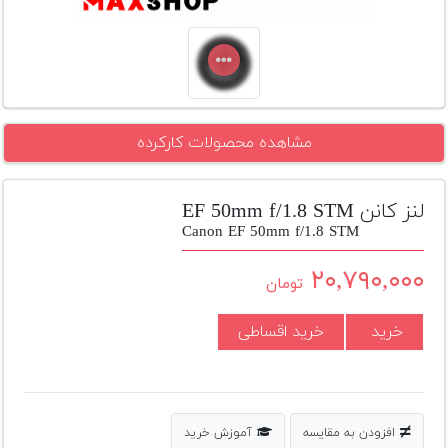
تجهیزات
مکث
پلاس
افزودن
مشاهده محصولات کارکرده
محصول
دست
دوم
لنز کانن EF 50mm f/1.8 STM
لیست
Canon EF 50mm f/1.8 STM
قیمت
دوربین
۲۰,۷۹۰,۰۰۰
تومان
بله
خرید
خرید اقساطی
افزودن به مقایسه
آموزش خرید