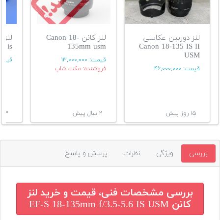
لنز دوربین عکاسی
لنز کانن Canon 18-
ل
m is
135mm usm
Canon 18-135 IS II
USM
قیمت:
۱۳,۰۰۰,۰۰۰
قیمت
قیمت:
۴۶,۰۰۰,۰۰۰
فروشنده: مکث شاپ
۱۵ روز پیش
۲ سال پیش
۳ سال پیش
بررسی
ویژگی
نظرات
پرسش و پاسخ
بررسی مشخصات فنی، قیمت و خرید
لنز
کانن EF-S 18-135mm f/3.5-5.6 IS USM