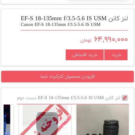
تجهیزات
مکث
لنز کانن EF-S 18-135mm f/3.5-5.6 IS USM
پلاس
Canon EF-S 18-135mm f/3.5-5.6 IS USM
افزودن
۶۴,۹۹۰,۰۰۰
تومان
محصول
دست
خرید
خرید اقساطی
دوم
لیست
قیمت
افزودن محصول کارکرده شما
دوربین
بله
لنز کانن EF-S 18-135mm f/3.5-5.6 IS USM دست دوم