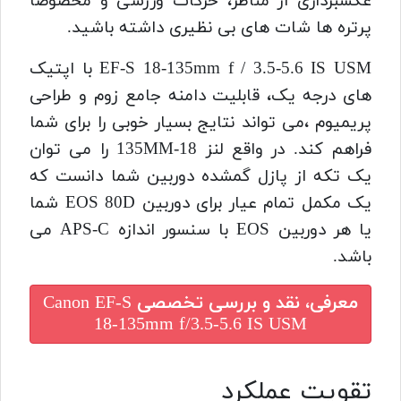
عکسبرداری از مناظر، حرکات ورزشی و مخصوصا
پرتره ها شات های بی نظیری داشته باشید.
EF-S 18-135mm f / 3.5-5.6 IS USM با اپتیک
های درجه یک، قابلیت دامنه جامع زوم و طراحی
پریمیوم ،می تواند نتایج بسیار خوبی را برای شما
فراهم کند.
در واقع لنز 18-135MM را می توان
یک تکه از پازل گمشده دوربین شما دانست که
یک مکمل تمام عیار برای دوربین EOS 80D شما
یا هر دوربین EOS با سنسور اندازه APS-C می
باشد.
معرفی، نقد و بررسی تخصصی
Canon EF-S
18-135mm f/3.5-5.6 IS USM
تقویت عملکرد