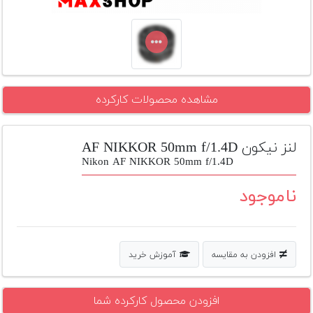
تجهیزات
مکث
پلاس
افزودن
مشاهده محصولات کارکرده
محصول
دست
دوم
لنز نیکون AF NIKKOR 50mm f/1.4D
لیست
Nikon AF NIKKOR 50mm f/1.4D
قیمت
دوربین
ناموجود
بله
افزودن به مقایسه
آموزش خرید
افزودن محصول کارکرده شما