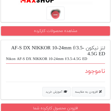
تجهیزات
مکث
پلاس
افزودن
مشاهده محصولات کارکرده
محصول
دست
دوم
لنز نیکون AF-S DX NIKKOR 10-24mm f/3.5-
4.5G ED
لیست
Nikon AF-S DX NIKKOR 10-24mm f/3.5-4.5G ED
قیمت
دوربین
ناموجود
بله
افزودن به مقایسه
آموزش خرید
افزودن محصول کارکرده شما