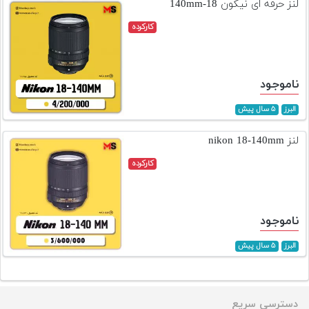
لنز حرفه ای نیکون 18-140mm
کارکرده
ناموجود
البرز
۵ سال پیش
لنز nikon 18-140mm
کارکرده
ناموجود
البرز
۵ سال پیش
دسترسی سریع