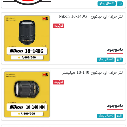
تجهیزات
یزد
۳ سال پیش
مکث
لنز حرفه ای نیکون | Nikon 18-140G
پلاس
کارکرده
افزودن
محصول
دست
ناموجود
دوم
البرز
۵ سال پیش
لیست
قیمت
لنز حرفه ای نیکون 140-18 میلیمتر
دوربین
کارکرده
بله
ناموجود
البرز
۵ سال پیش