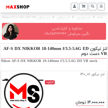
خانه
/
لنز دوربین
/
لنز نیکون
/
لنز نیکون AF-S DX NIKKOR 18-140mm f/3.5-5.6G ED VR
دوربین
و
لنز
مشاوره و کارشناسی
نگین سرخوش ۰۹۰۲۵۳۲۲۶۴۲
تجهیزات
و
لنز نیکون AF-S DX NIKKOR 18-140mm f/3.5-5.6G ED
اکسسوری
VR دست دوم
بازار
Nikon AF-S DX NIKKOR 18-140mm f/3.5-5.6G ED VR stock
دست
دوم
لنز نیکور ۱۸_۱۴۰
خرید
کارکرده
اقساطی
اجاره
دوربین
۱۴,۰۰۰,۰۰۰ تومان
و