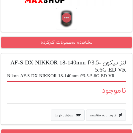
تجهیزات
مکث
پلاس
افزودن
مشاهده محصولات کارکرده
محصول
دست
دوم
لنز نیکون AF-S DX NIKKOR 18-140mm f/3.5-
لیست
5.6G ED VR
قیمت
Nikon AF-S DX NIKKOR 18-140mm f/3.5-5.6G ED VR
دوربین
ناموجود
بله
افزودن به مقایسه
آموزش خرید