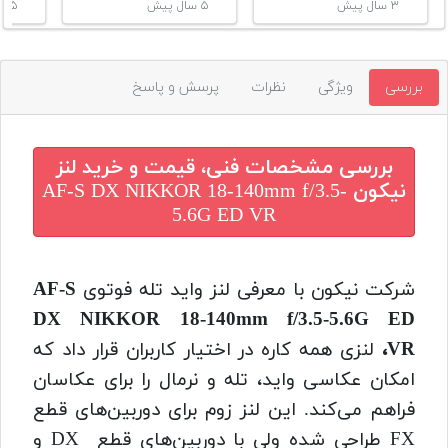
۳ سال پیش
۵ سال پیش
۵ سال پیش
بررسی
ویژگی
نظرات
پرسش و پاسخ
بررسی مشخصات فنی، قیمت و خرید
لنز
نیکون AF-S DX NIKKOR 18-140mm f/3.5-
5.6G ED VR
شرکت نیکون با معرفی لنز واید تله‌ فوتوی
AF-S
DX NIKKOR 18-140mm f/3.5-5.6G ED
VR
،
لنزی همه‌ کاره در اختیار کاربران قرار داد که
امکان عکاسی واید، تله و نرمال را برای عکاسان
فراهم می‌کند. این لنز زوم برای دوربین‌های قطع
FX طراحی شده ولی با دوربین‌های قطع DX و