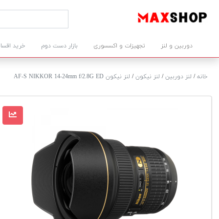
دوربین و لنز
تجهیزات و اکسسوری
بازار دست دوم
خرید اقسا
خانه
/
لنز دوربین
/
لنز نیکون
/
لنز نیکون AF-S NIKKOR 14-24mm f/2.8G ED