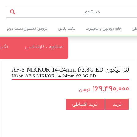
طی
اجاره دوربین و تجهیزات
مکث پلاس
افزودن محصول دست دوم
مشاوره . کارشناسی
نگی
لنز نیکون AF-S NIKKOR 14-24mm f/2.8G ED
Nikon AF-S NIKKOR 14-24mm f/2.8G ED
۱۶۹,۴۹۰,۰۰۰
تومان
خرید
خرید اقساطی