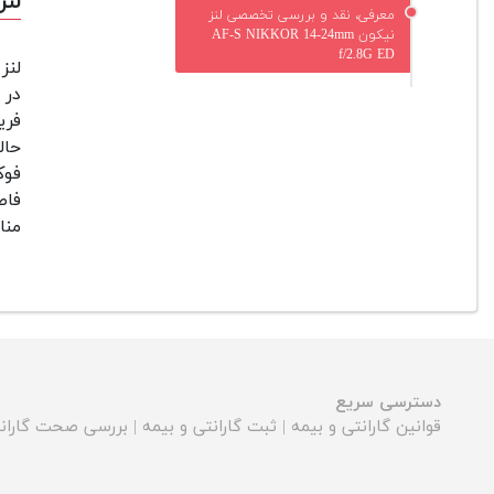
لنز نیکون
معرفی، نقد و بررسی تخصصی لنز
نیکون AF-S NIKKOR 14-24mm
f/2.8G ED
در 
فری
حال
فاص
مناسبی
دسترسی سریع
قوانین گارانتی و بیمه
|
ثبت گارانتی و بیمه
|
بررسی صحت گارانت