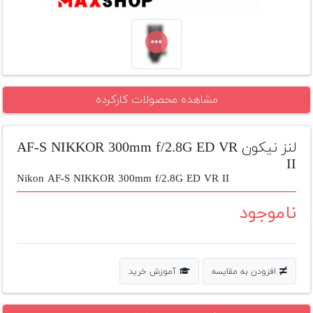
تجهیزات
مکث
پلاس
افزودن
مشاهده محصولات کارکرده
محصول
دست
دوم
لنز نیکون AF-S NIKKOR 300mm f/2.8G ED VR
لیست
II
قیمت
Nikon AF-S NIKKOR 300mm f/2.8G ED VR II
دوربین
ناموجود
بله
افزودن به مقایسه
آموزش خرید