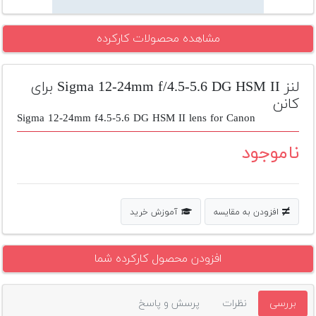
تجهیزات
مشاهده محصولات کارکرده
مکث
پلاس
لنز Sigma 12-24mm f/4.5-5.6 DG HSM II برای
افزودن
محصول
کانن
دست
Sigma 12-24mm f4.5-5.6 DG HSM II lens for Canon
دوم
ناموجود
لیست
قیمت
دوربین
افزودن به مقایسه
آموزش خرید
بله
افزودن محصول کارکرده شما
بررسی
نظرات
پرسش و پاسخ