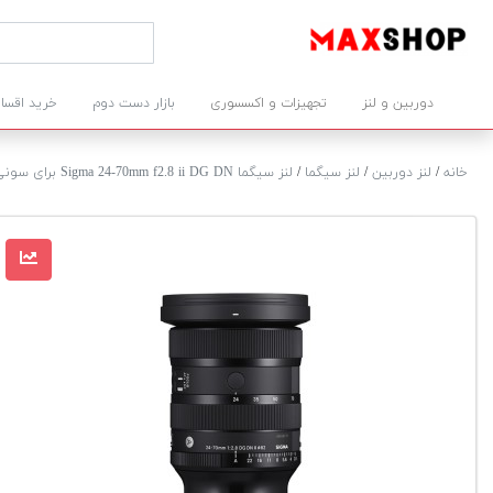
دوربین و لنز
تجهیزات و اکسسوری
بازار دست دوم
خرید اقسا
خانه
/
لنز دوربین
/
لنز سیگما
/
لنز سیگما Sigma 24-70mm f2.8 ii DG DN برای سونی