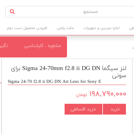
طی
اجاره دوربین و تجهیزات
مکث پلاس
افزودن محصول دست دوم
مشاوره . کارشناسی
نگی
لنز سیگما Sigma 24-70mm f2.8 ii DG DN برای
سونی
N
Sigma 24-70 f2.8 ii DG DN Art Lens for Sony E
۱۹۸,۷۹۰,۰۰۰
تومان
خرید
خرید اقساطی