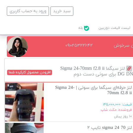
سبد خرید
ورود به حساب کاربری
لیست قیمت دوربین
بله
ن سرخوش
۰۹۰۲۵۳۲۲۶۴۲
لنز سیگما Sigma 24-70mm f2.8 ii
افزودن محصول کارکرده شما
DG D برای سونی دست دوم
لنز حرفه‌ای سیگما برای سونی | Sigma 24-
70mm f2.8 ii
قیمت:
۱۴۵,۰۰۰,۰۰۰
فروشنده: مکث شاپ
۱۰ روز پیش
لنز sigma 24 70 تایپ ۲