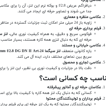
دیافراگم عریض f/2.8 و بوکه نرم این لنز، آن
جدا می شوند و تصاویر حرفه ای ایجاد می کنند.
عکاسی منظره و معماری
زاویه باز 24 میلی متر امکان ثبت جزئیات گسترده در مناظر طبیعی یا معماری را فراهم می کند.
فیلم برداری حرفه ای
فوکوس سریع و دقیق، به همراه کیفیت نوری عالی،
لنز سیگما 24-Art
حرفه ای که به دنبال لنزی همه کاره هستند، بسیار مناسب 
عکاسی خیابانی و مستند
بازه کانونی منعطف
لنز سیگما 24-70mm f/2.8 DG DN II Art
سریع بین نماهای مختلف دارد، ایده آل می کند.
عکاسی تجاری و محصول
دقت بالا در جزئیات و کیفیت نوری بی نظیر، این لنز را ب
اسب چه کسانی است؟
عکاسان حرفه ای و آماتور پیشرفته
کسانی که به دنبال یک لنز همه کاره با کیفیت بالا برای 
فیلم برداران و تولیدکنندگان محتوا
تولیدکنندگان محتوا که به یک لنز حرفه ای برای فیلم برداری ب