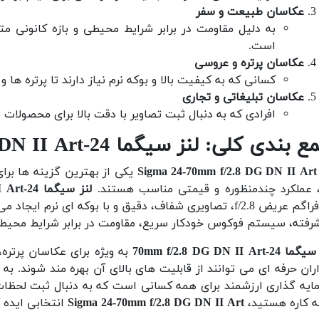
عکاسان طبیعت و سفر
به دلیل مقاومت در برابر شرایط محیطی و بازه کانونی مت
است.
عکاسان پرتره و عروسی
کسانی که به کیفیت بالا و بوکه نرم نیاز دارند تا پرتره ها
عکاسان تبلیغاتی و تجاری
افرادی که به دنبال ثبت تصاویر با دقت بالا برای محصولات 
بندی کلی: لنز سیگما 24-70mm f/2.8 DG DN II Art
Sigma 24-70mm f/2.8 DG DN II Art
یکی از بهترین گزینه ها برا
 عملکرد چندمنظوره و قیمتی مناسب هستند.
لنز سیگما 24-70mm f/2.8 DG DN II Art
دیافراگم عریض f/2.8، تصاویری شفاف، دقیق و با بوکه ای نر
رفته، سیستم فوکوس خودکار سریع، مقاومت در برابر شرایط محیطی،
24-70mm f/2.8 DG DN II Art
به ویژه برای عکاسان پرتر
اران حرفه ای می توانند از قابلیت های بالای آن بهره مند شوند. به
ایه گذاری ارزشمند برای همه کسانی است که به دنبال ثبت لحظات 
 کاره هستید،
Sigma 24-70mm f/2.8 DG DN II Art
انتخابی ایده آ