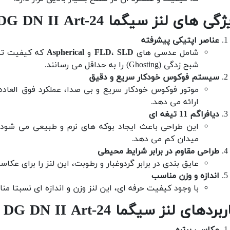
ی های لنز سیگما 24-70mm f/2.8 DG DN II Art
عناصر اپتیکی پیشرفته
شامل عدسی های
SLD
،
FLD
و
Aspherical
شبح زدگی (Ghosting) را به حداقل می رسانند.
سیستم فوکوس خودکار سریع و دقیق
موتور فوکوس خودکار سریع و بی صدا، عملکرد فوق العاده
ارائه می دهد.
دیافراگم 11 تیغه ای
این طراحی باعث ایجاد بوکه های نرم و طبیعی می شود ک
میدان کم می دهد.
طراحی مقاوم در برابر شرایط محیطی
عایق بندی در برابر گردوغبار و رطوبت، این لنز را برای ع
اندازه و وزن مناسب
با وجود کیفیت حرفه ای، این لنز وزن و اندازه ای نسبتا من
ردهای لنز سیگما 24-70mm f/2.8 DG DN II Art
عکاسی پرتره