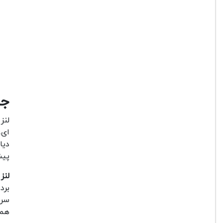
جمع 
لنز
ای،
پیش
لنز سیگما 
برد
سرم
همه