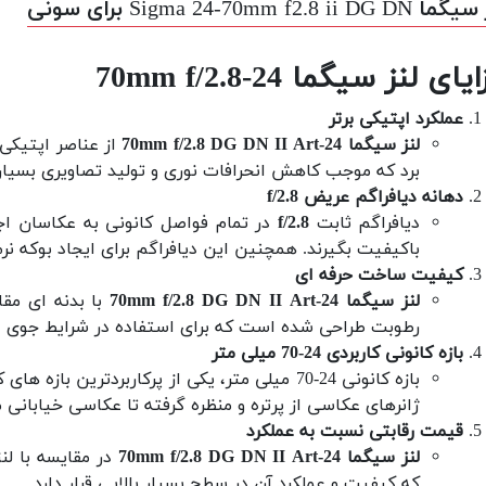
Sigma 24-70mm f2.8 ii DG D برای سونی
یای لنز سیگما 24-70mm f/2.8
عملکرد اپتیکی برتر
لنز سیگما 24-70mm f/2.8 DG DN II Art
از عناصر اپتیکی
برد که موجب کاهش انحرافات نوری و تولید تصاویری بسیار 
دهانه دیافراگم عریض f/2.8
دیافراگم ثابت
f/2.8
در تمام فواصل کانونی به عکاسان ا
باکیفیت بگیرند. همچنین این دیافراگم برای ایجاد بوکه ن
کیفیت ساخت حرفه ای
لنز سیگما 24-70mm f/2.8 DG DN II Art
با بدنه ای مقا
رطوبت طراحی شده است که برای استفاده در شرایط جوی دش
بازه کانونی کاربردی 24-70 میلی متر
بازه کانونی 24-70 میلی متر، یکی از پرکاربردتری
ژانرهای عکاسی از پرتره و منظره گرفته تا عکاسی خیابانی
قیمت رقابتی نسبت به عملکرد
لنز سیگما 24-70mm f/2.8 DG DN II Art
در مقایسه با لن
که کیفیت و عملکرد آن در سطح بسیار بالایی قرار دارد.