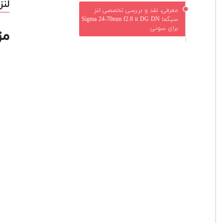
لنز سیگما N
معرفی، نقد و بررسی تخصصی لنز
سیگما Sigma 24-70mm f2.8 ii DG DN
برای سونی
مزا