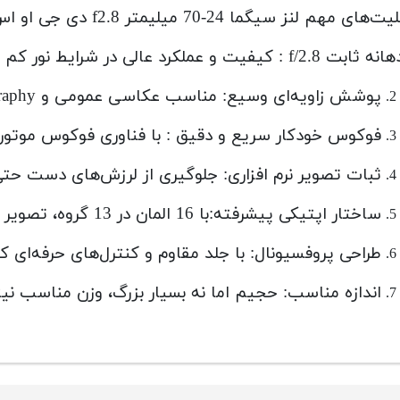
های مهم لنز سیگما 24-70 میلیمتر f2.8 دی جی او اس به ترتیب اهمیت:
پوشش زاویه‌ای وسیع: مناسب عکاسی عمومی و street photography با پوشش 24 تا 70 میلیمتر
فوکوس خودکار سریع و دقیق : با فناوری فوکوس موتور
ثبات تصویر نرم افزاری: جلوگیری از لرزش‌های دست حت
ساختار اپتیکی پیشرفته:با 16 المان در 13 گروه، تصویر با کنتراست بالا و آبرویی خوب ثبت می‌شود
طراحی پروفسیونال: با جلد مقاوم و کنترل‌های حرفه‌ای که
اندازه مناسب: حجیم اما نه بسیار بزرگ، وزن مناسب نیز 