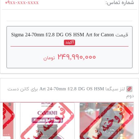
شماره تماس:
۰۹xx-xxx-xxxx
قیمت Sigma 24-70mm f/2.8 DG OS HSM Art for Canon
آکبند
۲۴۹,۹۹۰,۰۰۰
تومان
لنز سیگما Art 24-70mm f/2.8 DG OS HSM برای کانن دست
دوم