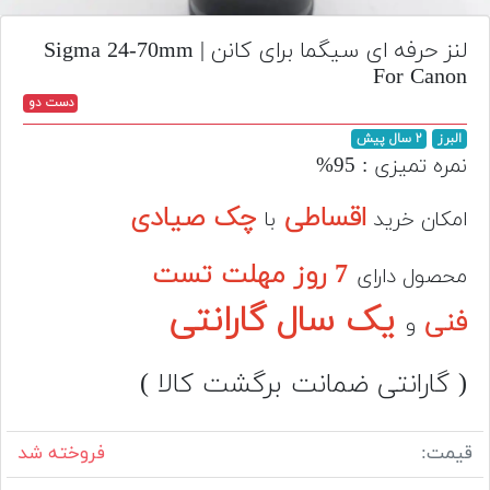
تجهیزات
لنز حرفه ای سیگما برای کانن | Sigma 24-70mm
مکث
For Canon
پلاس
دست دو
افزودن
البرز
۲ سال پیش
محصول
نمره تمیزی : 95%
دست
دوم
اقساطی
چک صیادی
امکان خرید
با
لیست
7 روز مهلت تست
قیمت
محصول دارای
دوربین
یک سال گارانتی
فنی
و
بله
( گارانتی ضمانت برگشت کالا )
قیمت:
فروخته شد