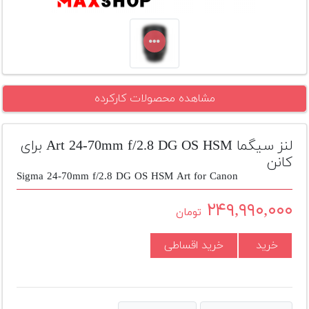
تجهیزات
مکث
پلاس
افزودن
مشاهده محصولات کارکرده
محصول
دست
دوم
لنز سیگما Art 24-70mm f/2.8 DG OS HSM برای
لیست
کانن
قیمت
Sigma 24-70mm f/2.8 DG OS HSM Art for Canon
دوربین
۲۴۹,۹۹۰,۰۰۰
تومان
بله
خرید
خرید اقساطی