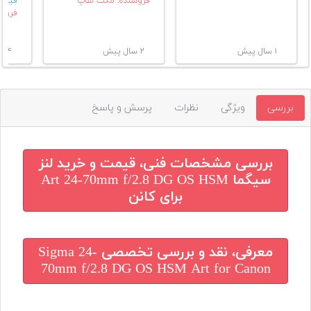
فروشنده: مکث شاپ
قیمت
فروش
۱ سال پیش
۲ سال پیش
۴ سال پیش
بررسی
ویژگی
نظرات
پرسش و پاسخ
بررسی مشخصات فنی، قیمت و خرید
لنز
سیگما Art 24-70mm f/2.8 DG OS HSM
برای کانن
معرفی، نقد و بررسی تخصصی
Sigma 24-
70mm f/2.8 DG OS HSM Art for Canon