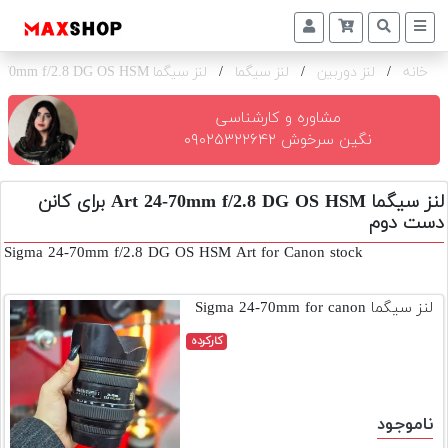
خانه
/
لنز دوربین
/
لنز سیگما
/
لنز سیگما Art 24-70mm f/2.8 DG OS HSM برای کانن
دوربین
و
لنز
مشاوره و کارشناسی
نگین سرخوش ۰۹۰۲۵۳۲۲۶۴۲
تجهیزات
و
لنز سیگما Art 24-70mm f/2.8 DG OS HSM برای کانن
اکسسوری
دست دوم
بازار
Sigma 24-70mm f/2.8 DG OS HSM Art for Canon stock
دست
دوم
لنز سیگما Sigma 24-70mm for canon
خرید
کارکرده
اقساطی
اجاره
دوربین
ناموجود
و