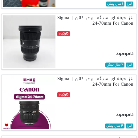
تجهیزات
البرز
۱ سال پیش
مکث
لنز حرفه ای سیگما برای کانن | Sigma
24-70mm For Canon
پلاس
کارکرده
افزودن
محصول
دست
ناموجود
دوم
البرز
۲ سال پیش
لیست
قیمت
لنز حرفه ای سیگما برای کانن | Sigma
دوربین
24-70mm For Canon
کارکرده
بله
ناموجود
البرز
۴ سال پیش