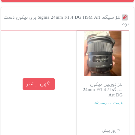
لنز سیگما Sigma 24mm f/1.4 DG HSM Art برای نیکون دست
دوم
آگهی بیشتر
لنز دوربین نیکون
سیگما / 24mm F/1.4
Art DG
قیمت:
۵۶,۰۰۰,۰۰۰
۱۲ روز پیش