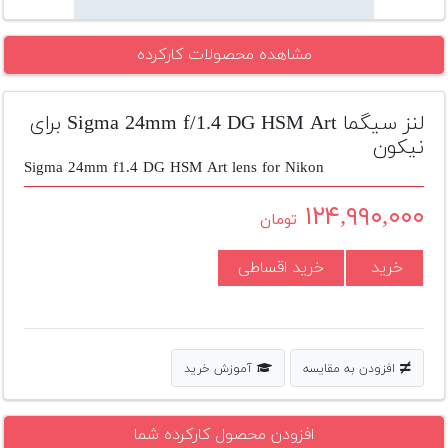
تجهیزات
مشاهده محصولات کارکرده
مکث
پلاس
لنز سیگما Sigma 24mm f/1.4 DG HSM Art برای
افزودن
محصول
نیکون
دست
Sigma 24mm f1.4 DG HSM Art lens for Nikon
دوم
۱۲۴,۹۹۰,۰۰۰
تومان
لیست
قیمت
خرید
خرید اقساطی
دوربین
بله
افزودن به مقایسه
آموزش خرید
افزودن محصول کارکرده شما