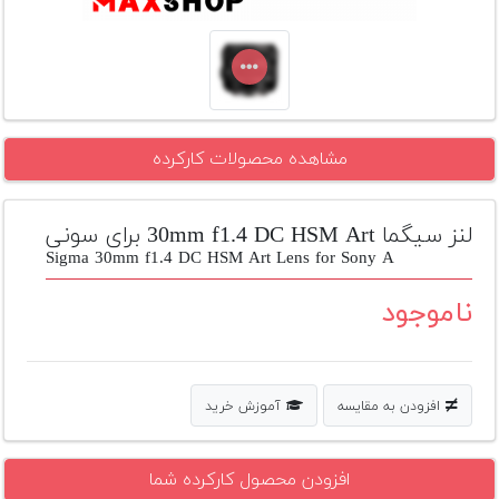
تجهیزات
مکث
پلاس
افزودن
مشاهده محصولات کارکرده
محصول
دست
دوم
لنز سیگما 30mm f1.4 DC HSM Art برای سونی
لیست
Sigma 30mm f1.4 DC HSM Art Lens for Sony A
قیمت
دوربین
ناموجود
بله
افزودن به مقایسه
آموزش خرید
افزودن محصول کارکرده شما