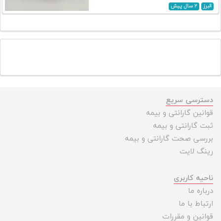
تجهیزات
البرز
۲ سال پیش
مکث
پلاس
افزودن
محصول
دست
دوم
دسترسی سریع
لیست
قوانین گارانتی و بیمه
قیمت
ثبت گارانتی و بیمه
دوربین
بررسی صحت گارانتی و بیمه
رینگ لایت
بله
ناحیه کاربری
درباره ما
ارتباط با ما
قوانین و مقررات