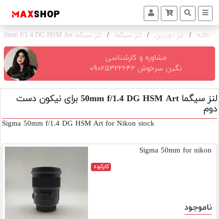
خانه
/
لنز دوربین
/
لنز سیگما
/
لنز سیگما 50mm f/1.4 DG HSM Art برای نیکون
دوربین
و
لنز
مشاوره و کارشناسی
نگین سرخوش ۰۹۰۲۵۳۲۲۶۴۲
تجهیزات
و
لنز سیگما 50mm f/1.4 DG HSM Art برای نیکون دست
اکسسوری
دوم
بازار
Sigma 50mm f/1.4 DG HSM Art for Nikon stock
دست
دوم
Sigma 50mm for nikon
خرید
کارکرده
اقساطی
اجاره
دوربین
ناموجود
و