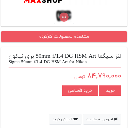
تجهیزات
مکث
پلاس
افزودن
مشاهده محصولات کارکرده
محصول
دست
دوم
لنز سیگما 50mm f/1.4 DG HSM Art برای نیکون
Sigma 50mm f/1.4 DG HSM Art for Nikon
لیست
قیمت
۸۴,۷۹۰,۰۰۰
تومان
دوربین
بله
خرید
خرید اقساطی
افزودن به مقایسه
آموزش خرید