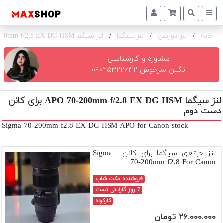
خانه
/
لنز دوربین
/
لنز سیگما
/
لنز سیگما APO 70-200mm f/2.8 EX DG HSM برای کانن
دوربین
و
لنز
مشاوره و کارشناسی
نگین سرخوش ۰۹۰۲۵۳۲۲۶۴۲
تجهیزات
و
لنز سیگما APO 70-200mm f/2.8 EX DG HSM برای کانن
اکسسوری
دست دوم
بازار
Sigma 70-200mm f2.8 EX DG HSM APO for Canon stock
دست
دوم
لنز حرفه‌ای سیگما برای کانن | Sigma
70-200mm f2.8 For Canon
خرید
اقساطی
فروشنده مکث شاپ
7 روز گارانتی تست
اجاره
کارکرده
دوربین
۲۶,۰۰۰,۰۰۰ تومان
و