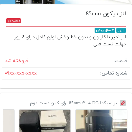
تجهیزات
لنز نیکون 85mm
مکث
دست دو
پلاس
البرز
۶ سال پیش
افزودن
لنز تمیز با کارتون و بدون خط وخش لوازم کامل دارای 2 روز
محصول
مهلت تست فنی
دست
دوم
قیمت:
فروخته شد
لیست
شماره تماس:
۰۹xx-xxx-xxxx
قیمت
دوربین
بله
لنز سیگما 85mm f/1.4 DG برای کانن دست دوم