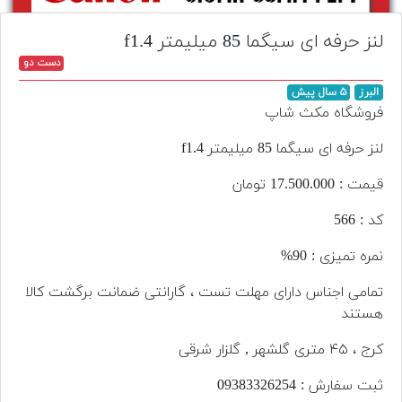
تجهیزات
لنز حرفه ای سیگما 85 میلیمتر f1.4
مکث
دست دو
پلاس
البرز
۵ سال پیش
افزودن
فروشگاه مکث شاپ
محصول
دست
لنز حرفه ای سیگما 85 میلیمتر f1.4
دوم
قیمت : 17.500.000 تومان
لیست
کد : 566
قیمت
دوربین
نمره تمیزی : 90%
بله
تمامی اجناس دارای مهلت تست ، گارانتی ضمانت برگشت کالا
هستند
کرج ، ۴۵ متری گلشهر , گلزار شرقی
ثبت سفارش : 093‌833‌262‌54