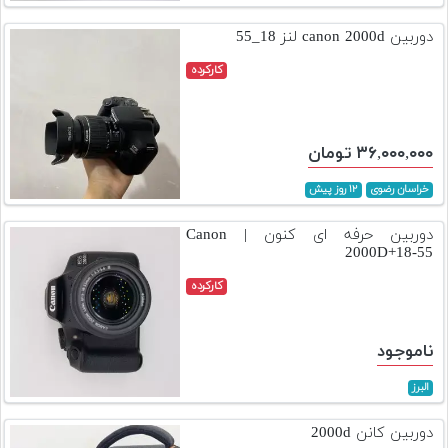
تجهیزات
دوربین canon 2000d لنز 18_55
مکث
کارکرده
پلاس
افزودن
محصول
۳۶,۰۰۰,۰۰۰ تومان
دست
دوم
خراسان رضوی
۱۲ روز پیش
لیست
دوربین حرفه ای کنون | Canon
قیمت
2000D+18-55
دوربین
کارکرده
بله
ناموجود
البرز
دوربین کانن 2000d