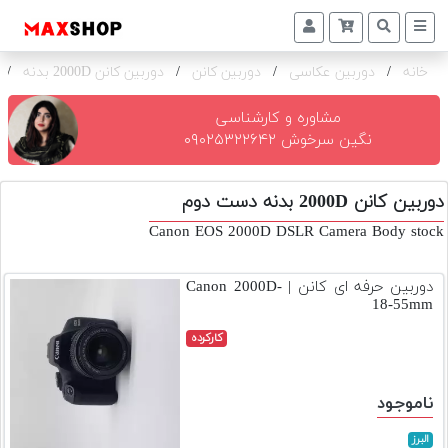
خانه
/
دوربین عکاسی
/
دوربین کانن
/
دوربین کانن 2000D بدنه
/
دوربین
و
لنز
مشاوره و کارشناسی
نگین سرخوش ۰۹۰۲۵۳۲۲۶۴۲
تجهیزات
و
دوربین کانن 2000D بدنه دست دوم
اکسسوری
Canon EOS 2000D DSLR Camera Body stock
بازار
دست
دوربین حرفه ای کانن | Canon 2000D-
دوم
18-55mm
خرید
کارکرده
اقساطی
اجاره
ناموجود
دوربین
و
البرز