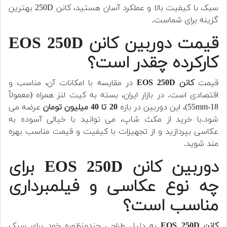
سبک با کیفیت بالا و عملکرد آسان هستید، کانن 250D بهترین
گزینه برای شماست.
قیمت دوربین کانن EOS 250D
کارکرده چقدر است؟
قیمت
کانن EOS 250D
در مقایسه با امکانات آن، مناسب و
اقتصادی است. در بازار ایران، بسته به کیت لنز همراه (معمولاً
18-55mm)، این دوربین در بازه
20 تا 40 میلیون تومان
عرضه می
شود.با خرید از مکث شاپ، می توانید با خیالی آسوده به
عکاسی بپردازید و از تجهیزات با کیفیت و قیمت مناسب بهره
مند شوید.
دوربین کانن EOS 250D برای
چه نوع عکاسی و فیلمبرداری
مناسب است؟
کانن EOS 250D
به دلیل طراحی چندمنظوره خود برای سبک