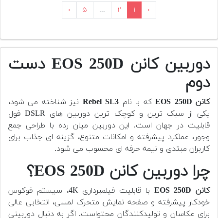
›
۵
...
۲
۱
‹
دوربین کانن EOS 250D دست
دوم
کانن EOS 250D
که با نام
Rebel SL3
نیز شناخته می شود،
یکی از سبک ترین و کوچک ترین دوربین های DSLR فول
قابلیت در جهان است. این دوربین میان رده با طراحی جمع
وجور، عملکرد پیشرفته و امکانات متنوع، گزینه ای جذاب برای
کاربران مبتدی و نیمه حرفه ای محسوب می شود.
چرا دوربین کانن EOS 250D؟
کانن EOS 250D
با قابلیت فیلمبرداری 4K، سیستم فوکوس
خودکار پیشرفته و صفحه نمایش متحرک لمسی، انتخابی عالی
برای عکاسان و تولیدکنندگان محتواست. اگر به دنبال دوربینی