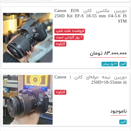
تجهیزات
دوربین عکاسی کانن Canon EOS
250D Kit EF-S 18-55 mm f/4-5.6 IS
مکث
STM
پلاس
فروشنده مکث شاپ
افزودن
7 روز گارانتی تست
محصول
کارکرده
دست
۸۳,۰۰۰,۰۰۰ تومان
دوم
البرز
۱۰ روز پیش
لیست
قیمت
دوربین نیمه حرفه‌ای کانن | Canon
دوربین
250D+18-55mm iii
بله
کارکرده
ناموجود
البرز