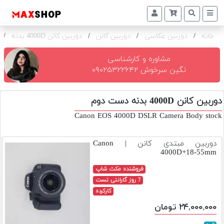
خانه
/
دوربین عکاسی
/
دوربین کانن
/
دوربین کانن 4000D بدنه
/
دوربین
و
لنز
مشاوره و کارشناسی
نگین سرخوش ۰۹۰۲۵۳۲۲۶۴۲
تجهیزات
و
دوربین کانن 4000D بدنه دست دوم
اکسسوری
Canon EOS 4000D DSLR Camera Body stock
بازار
دست
دوربین مبتدی کانن | Canon
دوم
4000D+18-55mm
خرید
فروشنده مکث شاپ
اقساطی
7 روز گارانتی تست
کارکرده
اجاره
۲۴,۰۰۰,۰۰۰ تومان
دوربین
و