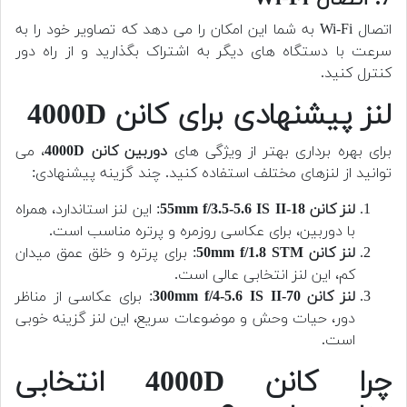
اتصال Wi-Fi به شما این امکان را می دهد که تصاویر خود را به
سرعت با دستگاه های دیگر به اشتراک بگذارید و از راه دور
کنترل کنید.
لنز پیشنهادی برای کانن 4000D
برای بهره برداری بهتر از ویژگی های
دوربین کانن 4000D
، می
توانید از لنزهای مختلف استفاده کنید. چند گزینه پیشنهادی:
لنز کانن 18-55mm f/3.5-5.6 IS II
: این لنز استاندارد، همراه
با دوربین، برای عکاسی روزمره و پرتره مناسب است.
لنز کانن 50mm f/1.8 STM
: برای پرتره و خلق عمق میدان
کم، این لنز انتخابی عالی است.
لنز کانن 70-300mm f/4-5.6 IS II
: برای عکاسی از مناظر
دور، حیات وحش و موضوعات سریع، این لنز گزینه خوبی
است.
چرا کانن 4000D انتخابی