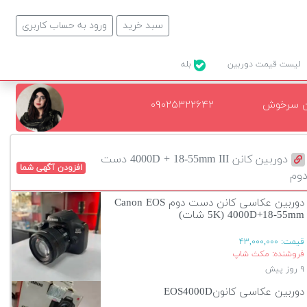
سبد خرید
ورود به حساب کاربری
لیست قیمت دوربین
بله
ن سرخوش
۰۹۰۲۵۳۲۲۶۴۲
دوربین کانن 4000D + 18-55mm III دست
افزودن آگهی شما
وم
دوربین عکاسی کانن دست دوم Canon EOS
4000D+18-55mm (5K شات)
قیمت:
۴۳,۰۰۰,۰۰۰
فروشنده: مکث شاپ
۹ روز پیش
دوربین عکاسی کانونEOS4000D