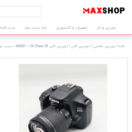
دوربین و لنز
تجهیزات و اکسسوری
بازار دست دوم
خرید اقسا
خانه
/
دوربین عکاسی
/
دوربین کانن
/
دوربین کانن 4000D + 18-55mm III
/
دست دو