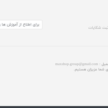
بت شکایات
میل :
maxshop.group@gmail.com