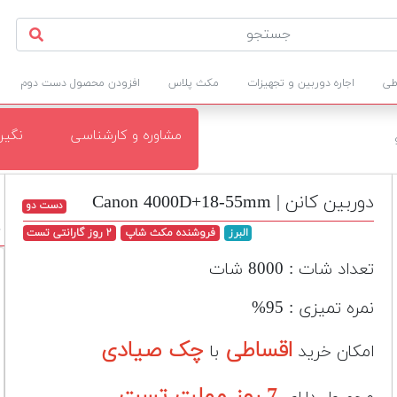
طی
اجاره دوربین و تجهیزات
مکث پلاس
افزودن محصول دست دوم
مشاوره و کارشناسی
نگی
دوربین کانن | Canon 4000D+18-55mm
دست دو
د
البرز
فروشنده مکث شاپ
۲ روز گارانتی تست
تعداد شات : 8000 شات
نمره تمیزی : 95%
اقساطی
چک صیادی
امکان خرید
با
7 روز مهلت تست