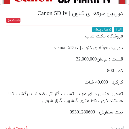
تجهیزات
دوربین حرفه ای کنون | Canon 5D iv
مکث
دست دو
پلاس
البرز
۵ سال پیش
افزودن
فروشگاه مکث شاپ
محصول
دست
دوربین حرفه ای کنون | Canon 5D iv
دوم
قیمت : تومان32,000,000
لیست
کد : 800
قیمت
دوربین
کارکرد : 40,000 شات
بله
تمامی اجناس دارای مهلت تست ، گارانتی ضمانت برگشت کالا
هستند کرج ، ۴۵ متری گلشهر , گلزار شرقی
ثبت سفارش : 09301280609
قیمت:
فروخته شد