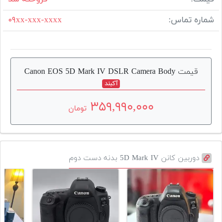
شماره تماس:
۰۹xx-xxx-xxxx
قیمت Canon EOS 5D Mark IV DSLR Camera Body
آکبند
۳۵۹,۹۹۰,۰۰۰
تومان
دوربین کانن 5D Mark IV بدنه دست دوم