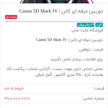
تجهیزات
دوربین حرفه ای کانن | Canon 5D Mark IV
مکث
دست دو
پلاس
البرز
۳ سال پیش
افزودن
فروشگاه مکث شاپ
محصول
دست
دوربین حرفه ای کانن | Canon 5D Mark IV
دوم
قیمت : توافقی
لیست
برای اطلاعات بیشتر تماس بگیرید
قیمت
دوربین
تمامی اجناس دارای مهلت تست ، گارانتی ضمانت برگشت کالا
هستند کرج ، ۴۵ متری گلشهر , گلزار شرقی
بله
قیمت:
فروخته شد
شماره تماس:
۰۹xx-xxx-xxxx