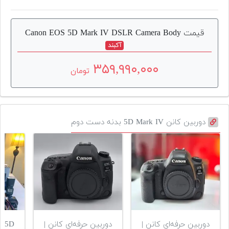
قیمت Canon EOS 5D Mark IV DSLR Camera Body
آکبند
۳۵۹,۹۹۰,۰۰۰
تومان
دوربین کانن 5D Mark IV بدنه دست دوم
دوربین حرفه‌ای کانن |
دوربین حرفه‌ای کانن |
S 5D