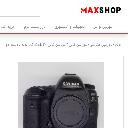
دوربین و لنز
تجهیزات و اکسسوری
بازار دست دوم
خرید اقسا
خانه
/
دوربین عکاسی
/
دوربین کانن
/
دوربین کانن 5D Mark IV بدنه
/
دست دو