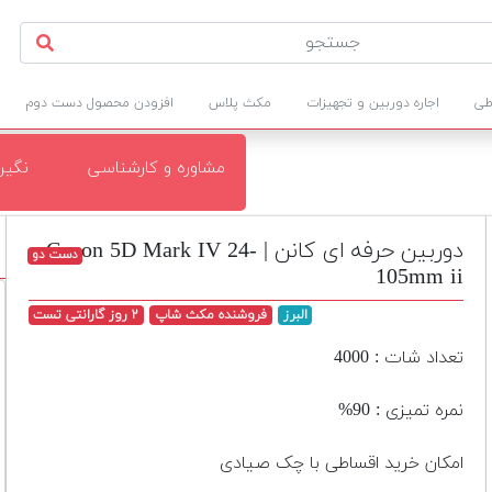
طی
اجاره دوربین و تجهیزات
مکث پلاس
افزودن محصول دست دوم
مشاوره و کارشناسی
نگی
دوربین حرفه ای کانن | Canon 5D Mark IV 24-
دست دو
105mm ii
البرز
فروشنده مکث شاپ
۲ روز گارانتی تست
تعداد شات : 4000
نمره تمیزی : 90%
امکان خرید اقساطی با چک صیادی