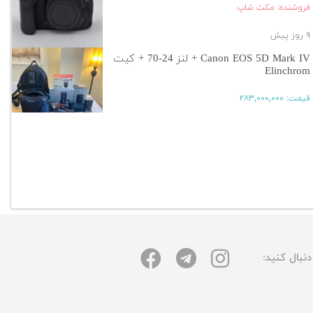
فروشنده: مکث شاپ
۹ روز پیش
Canon EOS 5D Mark IV + لنز 24-70 + کیت
Elinchrom
قیمت:
۲۸۳,۰۰۰,۰۰۰
۱۳ روز پیش
آگهی بیشتر
نبال کنید: