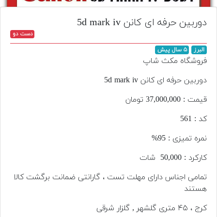
تجهیزات
دوربین حرفه ای کانن 5d mark iv
مکث
دست دو
پلاس
البرز
۵ سال پیش
افزودن
فروشگاه مکث شاپ
محصول
دست
دوربین حرفه ای کانن 5d mark iv
دوم
قیمت : 37,000,000 تومان
لیست
کد : 561
قیمت
دوربین
نمره تمیزی : 95%
بله
کارکرد : 50,000 شات
تمامی اجناس دارای مهلت تست ، گارانتی ضمانت برگشت کالا
هستند
کرج ، ۴۵ متری گلشهر , گلزار شرقی