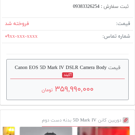
ثبت سفارش : 093‌833‌262‌54
قیمت:
فروخته شد
شماره تماس:
۰۹xx-xxx-xxxx
قیمت Canon EOS 5D Mark IV DSLR Camera Body
آکبند
۳۵۹,۹۹۰,۰۰۰
تومان
دوربین کانن 5D Mark IV بدنه دست دوم