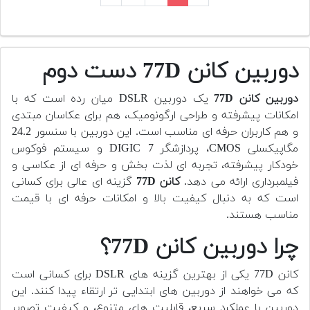
دوربین کانن 77D دست دوم
دوربین کانن 77D
یک دوربین DSLR میان رده است که با
امکانات پیشرفته و طراحی ارگونومیک، هم برای عکاسان مبتدی
و هم کاربران حرفه ای مناسب است. این دوربین با سنسور 24.2
مگاپیکسلی CMOS، پردازشگر DIGIC 7 و سیستم فوکوس
خودکار پیشرفته، تجربه ای لذت بخش و حرفه ای از عکاسی و
فیلمبرداری ارائه می دهد.
کانن 77D
گزینه ای عالی برای کسانی
است که به دنبال کیفیت بالا و امکانات حرفه ای با قیمت
مناسب هستند.
چرا دوربین کانن 77D؟
کانن 77D یکی از بهترین گزینه های DSLR برای کسانی است
که می خواهند از دوربین های ابتدایی تر ارتقاء پیدا کنند. این
دوربین با عملکرد سریع، قابلیت های متنوع، و کیفیت تصویر