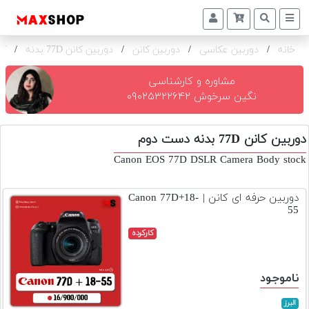
خانه
/
دوربین عکاسی
/
دوربین کانن
/
دوربین کانن 77D بدنه
/
کا
دوربین
و
لنز
مشاوره و کارشناسی
نگین سرخوش ۰۹۰۲۵۳۲۲۶۴۲
تجهیزات
و
دوربین کانن 77D بدنه دست دوم
اکسسوری
Canon EOS 77D DSLR Camera Body stock
بازار
دست
دوربین حرفه ای کانن | Canon 77D+18-
دوم
55
خرید
کارکرده
اقساطی
اجاره
ناموجود
دوربین
و
البرز