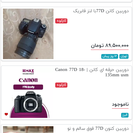
تجهیزات
دوربین کانن 77Dبا لنز فابریک
مکث
کارکرده
پلاس
افزودن
محصول
۸۹,۵۰۰,۰۰۰ تومان
دست
دوم
تهران
۱۲ روز پیش
لیست
دوربین حرفه ای کانن | Canon 77D 18-
قیمت
135mm usm
دوربین
کارکرده
بله
ناموجود
البرز
دوربین کنون 77D فوق سالم و نو