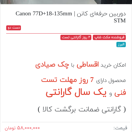
تجهیزات
دوربین حرفه‌ای کانن | Canon 77D+18-135mm
مکث
STM
پلاس
دست دو
افزودن
فروشنده مکث شاپ
۲ روز گارانتی تست
محصول
البرز
دست
دوم
اقساطی
چک صیادی
امکان خرید
با
لیست
قیمت
7 روز مهلت تست
محصول دارای
دوربین
یک سال گارانتی
فنی
و
بله
( گارانتی ضمانت برگشت کالا )
قیمت:
۵۸,۰۰۰,۰۰۰
تومان