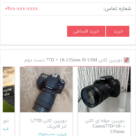
شماره تماس:
۰۹xx-xxx-xxxx
خرید
خرید اقساطی
دوربین کانن 77D + 18-135mm IS USM دست دوم
دوربین حرفه ای کانن
دوربین کانن 77Dبا
دوربین 77d
| Canon77D+18-
لنز فابریک
قیمت
135mm
قیمت:
۸۹,۵۰۰,۰۰۰