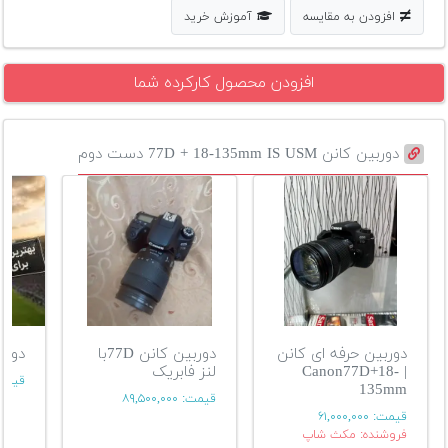
افزودن به مقایسه
آموزش خرید
افزودن محصول کارکرده شما
دوربین کانن 77D + 18-135mm IS USM دست دوم
دوربین حرفه ای کانن
دوربین کانن 77Dبا
دوربین 7d
| Canon77D+18-
لنز فابریک
قیمت
135mm
قیمت:
۸۹,۵۰۰,۰۰۰
قیمت:
۶۱,۰۰۰,۰۰۰
فروشنده: مکث شاپ