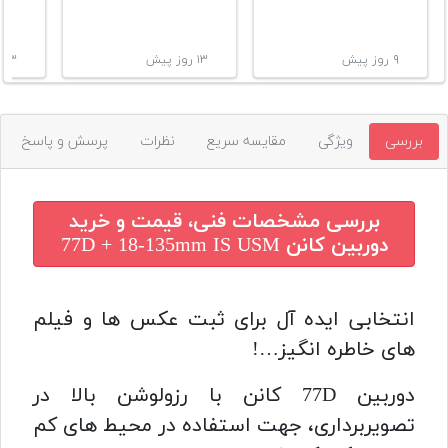
۹ روز پیش
۱۳ روز پیش
۱۳ روز پیش
بررسی
ویژگی
مقایسه سریع
نظرات
پرسش و پاسخ
بررسی مشخصات فنی، قیمت و خرید
دوربین کانن 77D + 18-135mm IS USM
انتخابی ایده آل برای ثبت عکس ها و فیلم
های خاطره انگیز…!
دوربین 77D کانن با رزولوشن بالا در
تصویربرداری، جهت استفاده در محیط های کم