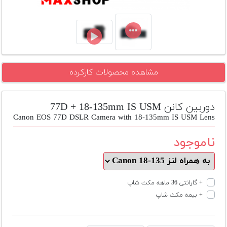
تجهیزات
مکث
پلاس
افزودن
مشاهده محصولات کارکرده
محصول
دست
دوم
دوربین کانن 77D + 18-135mm IS USM
لیست
Canon EOS 77D DSLR Camera with 18-135mm IS USM Lens
قیمت
دوربین
ناموجود
بله
+ گارانتی 36 ماهه مکث شاپ
+ بیمه مکث شاپ