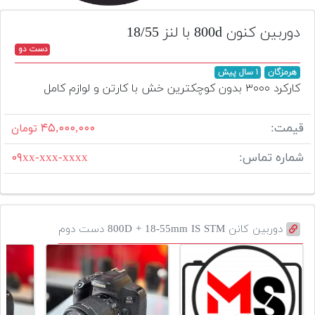
تجهیزات
دوربین کنون 800d با لنز 18/55
مکث
دست دو
پلاس
هرمزگان
۱ سال پیش
افزودن
کارکرد ۳۰۰۰ بدون کوچکترین خش با کارتن و لوازم کامل
محصول
دست
قیمت:
۴۵,۰۰۰,۰۰۰
تومان
دوم
شماره تماس:
۰۹xx-xxx-xxxx
لیست
قیمت
دوربین
بله
دوربین کانن 800D + 18-55mm IS STM دست دوم