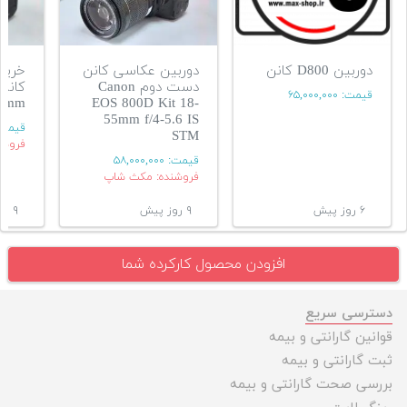
دوربین D800 کانن
دوربین عکاسی کانن
خرید 
دست دوم Canon
قیمت:
۶۵,۰۰۰,۰۰۰
55mm
EOS 800D Kit 18-
55mm f/4-5.6 IS
قیمت
STM
فروشن
قیمت:
۵۸,۰۰۰,۰۰۰
فروشنده: مکث شاپ
۶ روز پیش
۹ روز پیش
۹ روز پیش
افزودن محصول کارکرده شما
دسترسی سریع
قوانین گارانتی و بیمه
ثبت گارانتی و بیمه
بررسی صحت گارانتی و بیمه