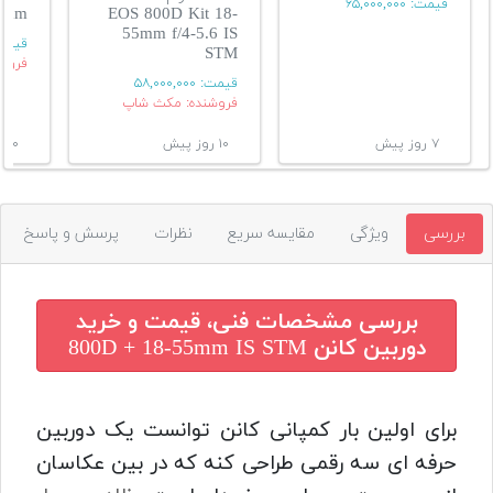
قیمت:
۶۵,۰۰۰,۰۰۰
5mm
EOS 800D Kit 18-
55mm f/4-5.6 IS
قیمت
STM
فروش
قیمت:
۵۸,۰۰۰,۰۰۰
فروشنده: مکث شاپ
۷ روز پیش
۱۰ روز پیش
۱۰ روز پیش
بررسی
ویژگی
مقایسه سریع
نظرات
پرسش و پاسخ
بررسی مشخصات فنی، قیمت و خرید
دوربین کانن 800D + 18-55mm IS STM
برای اولین بار کمپانی کانن توانست یک دوربین
حرفه ای سه رقمی طراحی کنه که در بین عکاسان