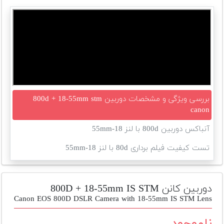
تجهیزات
مکث
پلاس
افزودن
محصول
دست
دوم
بررسی ویژگی و مشخصات دوربین 800d + 18-55mm stm
canon
لیست
قیمت
آنباکس دوربین 800d با لنز 18-55mm
دوربین
تست کیفیت فیلم برداری 80d با لنز 18-55mm
بله
دوربین کانن 800D + 18-55mm IS STM
Canon EOS 800D DSLR Camera with 18-55mm IS STM Lens
ناموجود