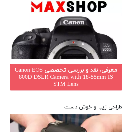
معرفی، نقد و بررسی تخصصی
Canon EOS
800D DSLR Camera with 18-55mm IS
STM Lens
طراحی زیبا و خوش دست