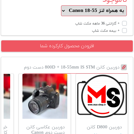
+ گارانتی 36 ماهه مکث شاپ
+ بیمه مکث شاپ
افزودن محصول کارکرده شما
دوربین کانن 800D + 18-55mm IS STM دست دوم
دوربین D800 کانن
دوربین عکاسی کانن
خرید
دست دوم Canon