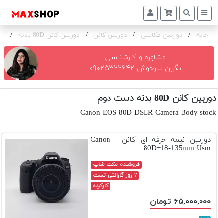
خانه
/
دوربین عکاسی
/
دوربین کانن
/
دوربین کانن 80D بدنه
/
کا
دوربین
و
لنز
مشاوره و کارشناسی
نگین سرخوش ۰۹۰۲۵۳۲۲۶۴۲
تجهیزات
و
دوربین کانن 80D بدنه دست دوم
اکسسوری
Canon EOS 80D DSLR Camera Body stock
بازار
دست
دوربین نیمه حرفه ای کانن | Canon
دوم
80D+18-135mm Usm
خرید
فروشنده مکث شاپ
اقساطی
7 روز گارانتی تست
کارکرده
اجاره
۶۵,۰۰۰,۰۰۰ تومان
دوربین
و