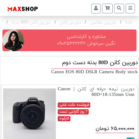
خانه
/
دوربین عکاسی
/
دوربین کانن
/
دوربین کانن 80D بدنه
/
کا
دوربین
و
لنز
مشاوره و کارشناسی
نگین سرخوش ۰۹۰۲۵۳۲۲۶۴۲
تجهیزات
و
دوربین کانن 80D بدنه دست دوم
اکسسوری
Canon EOS 80D DSLR Camera Body stock
بازار
دست
دوربین نیمه حرفه ای کانن | Canon
دوم
80D+18-135mm Usm
خرید
فروشنده مکث شاپ
اقساطی
7 روز گارانتی تست
کارکرده
اجاره
۶۵,۰۰۰,۰۰۰ تومان
دوربین
و