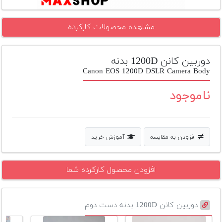
تجهیزات
مشاهده محصولات کارکرده
مکث
پلاس
دوربین کانن 1200D بدنه
افزودن
محصول
Canon EOS 1200D DSLR Camera Body
دست
دوم
ناموجود
لیست
قیمت
دوربین
افزودن به مقایسه
آموزش خرید
بله
افزودن محصول کارکرده شما
دوربین کانن 1200D بدنه دست دوم