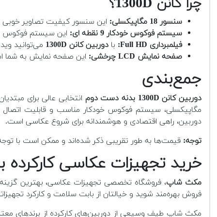
چرا کانن 1300D؟
سنسور 18 مگاپیکسلی:
این سنسور کیفیت تصاویر خوبی را 
سیستم فوکوس خودکار 9 نقطه ای:
این سیستم فوکوس برا
فیلمبرداری Full HD:
با
دوربین کانن 1300D
می‌توانید ویدیوهای ب
صفحه نمایش LCD چرخشی:
این صفحه نمایش به شما امک
جمع‌بندی
دوربین کانن 1300D بدنه دست دوم
مگاپیکسلی، سیستم فوکوس خودکار مناسب و قابلیت اتصال بی
دوربین، راهی اقتصادی و هوشمندانه برای شروع عکاسی است.
توجه:
قیمت‌ها به طور تقریبی ذکر شده‌اند و ممکن است با توجه به
خرید تجهیزات عکاسی کارکرده ب
مکث شاپ
، فروشگاه تخصصی تجهیزات عکاسی، بهترین گزینه بر
فروش بهره‌مند شوید و خیالتان از بابت سلامت و کارکرد تجهیزات
مکث شاپ طیف وسیعی از دوربین‌های کارکرده از برندهای معتبر م