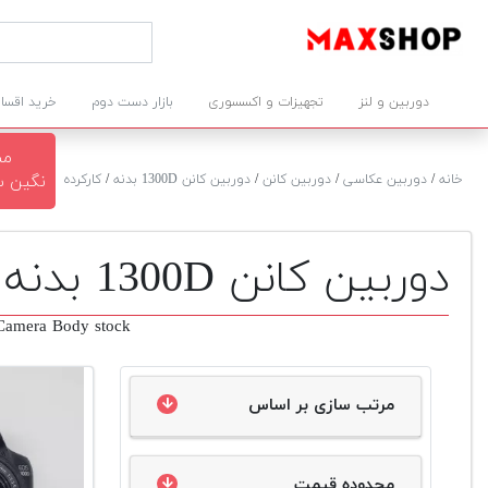
دوربین و لنز
تجهیزات و اکسسوری
بازار دست دوم
خرید اقسا
مش
خانه
/
دوربین عکاسی
/
دوربین کانن
/
دوربین کانن 1300D بدنه
/
کارکرده
نگین سرخوش
دوربین کانن 1300D بدنه دست دوم
amera Body stock
مرتب سازی بر اساس
محدوده قیمت