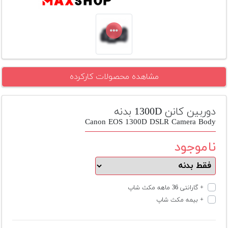
تجهیزات
مکث
پلاس
افزودن
محصول
مشاهده محصولات کارکرده
دست
دوم
دوربین کانن 1300D بدنه
لیست
Canon EOS 1300D DSLR Camera Body
قیمت
دوربین
ناموجود
بله
+ گارانتی 36 ماهه مکث شاپ
+ بیمه مکث شاپ