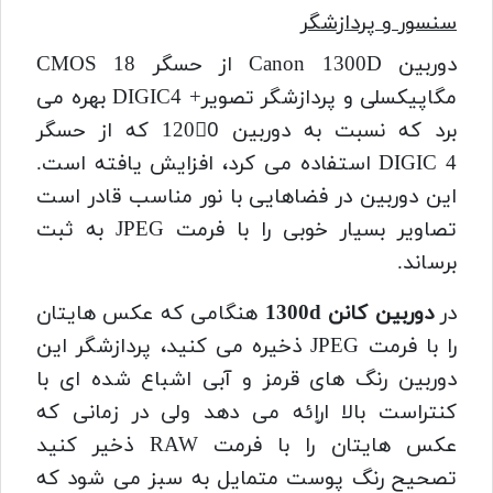
سنسور و پردازشگر
دوربین Canon 1300D از حسگر CMOS 18
مگاپیکسلی و پردازشگر تصویر+ DIGIC4 بهره می
برد که نسبت به دوربین 1200ِ که از حسگر
DIGIC 4 استفاده می کرد، افزایش یافته است.
این دوربین در فضاهایی با نور مناسب قادر است
تصاویر بسیار خوبی را با فرمت JPEG به ثبت
برساند.
در
دوربین کانن 1300d
هنگامی که عکس هایتان
را با فرمت JPEG ذخیره می کنید، پردازشگر این
دوربین رنگ های قرمز و آبی اشباع شده ای با
کنتراست بالا اراِئه می دهد ولی در زمانی که
عکس هایتان را با فرمت RAW ذخیر کنید
تصحیح رنگ پوست متمایل به سبز می شود که