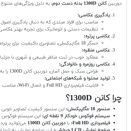
دوربین
کانن 1300D بدنه دست دوم
، به دلیل ویژگی‌های متنوع 
یادگیری عکاسی:
مناسب برای افراد مبتدی که به دنبال یادگیری اصو
تنظیمات دستی و اتوماتیک برای تجربه بهتر عکاسی
عکاسی پرتره:
حسگر 18 مگاپیکسلی، تصاویری باکیفیت برای پرتره‌های ساده ارائه می‌دهد.
عکاسی منظره:
عملکرد خوب در ثبت مناظر طبیعی و شهری با جزئی
عکاسی روزمره و خانوادگی:
طراحی سبک و حمل آسان، دوربین کانن 1300D را به گزینه‌ای ایده‌آل برای ثبت لحظات روزمره تبدیل کرده است.
تولید محتوا و شبکه‌های اجتماعی:
قابلیت فیلم‌برداری Full HD و اتصال Wi-Fi، مناسب برای کاربران شبکه‌های اجتماعی است.
چرا کانن 1300D؟
سنسور 18 مگاپیکسلی:
این سنسور کیفیت تصاویر خوبی را 
سیستم فوکوس خودکار 9 نقطه ای:
این سیستم فوکوس برا
فیلمبرداری Full HD:
با
دوربین کانن 1300D
می‌توانید ویدیوهای ب
صفحه نمایش LCD چرخشی:
این صفحه نمایش به شما امک