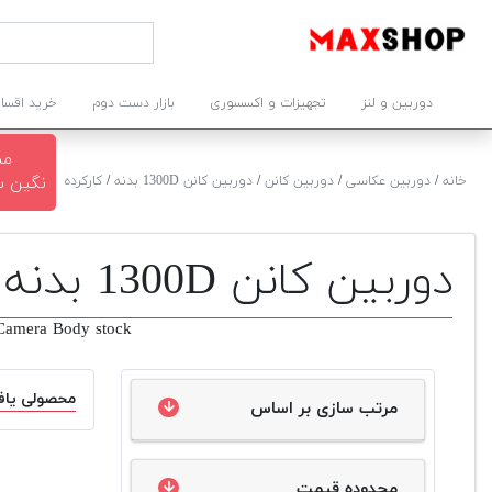
دوربین و لنز
تجهیزات و اکسسوری
بازار دست دوم
خرید اقسا
مش
خانه
/
دوربین عکاسی
/
دوربین کانن
/
دوربین کانن 1300D بدنه
/
کارکرده
نگین سرخوش
دوربین کانن 1300D بدنه دست دوم
amera Body stock
محصولی یاف
مرتب سازی بر اساس
محدوده قیمت