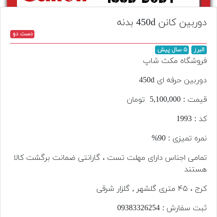
تجهیزات
دوربین کانن 450d بدنه
مکث
دست دو
پلاس
البرز
۵ سال پیش
افزودن
فروشگاه مکث شاپ
محصول
دست
دوربین حرفه ای 450d
دوم
قیمت : 5,100,000 تومان
لیست
کد : 1993
قیمت
دوربین
نمره تمیزی : 90%
بله
تمامی اجناس دارای مهلت تست ، گارانتی ضمانت برگشت کالا
هستند
کرج ، ۴۵ متری گلشهر , گلزار شرقی
ثبت سفارش : 093‌833‌262‌54