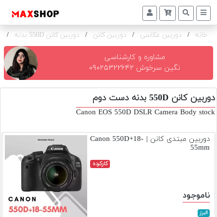
خانه
/
دوربین عکاسی
/
دوربین کانن
/
دوربین کانن 550D بدنه
/
ک
دوربین
و
لنز
مشاوره و کارشناسی
نگین سرخوش ۰۹۰۲۵۳۲۲۶۴۲
تجهیزات
و
دوربین کانن 550D بدنه دست دوم
اکسسوری
Canon EOS 550D DSLR Camera Body stock
بازار
دست
دوربین مبتدی کانن | Canon 550D+18-
دوم
55mm
خرید
کارکرده
اقساطی
اجاره
ناموجود
دوربین
و
البرز