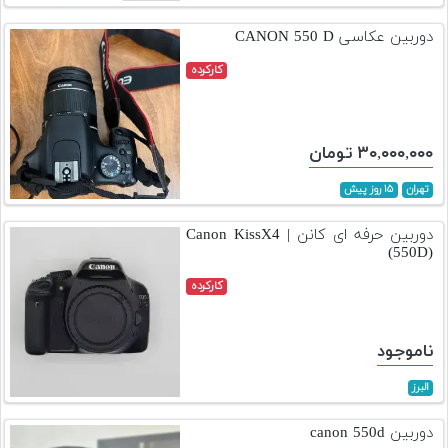
تجهیزات
دوربین عکاسی CANON 550 D
مکث
کارکرده
پلاس
افزودن
محصول
۳۰,۰۰۰,۰۰۰ تومان
دست
دوم
تهران
۱۵ روز پیش
لیست
دوربین حرفه ای کانن | Canon KissX4
قیمت
(550D)
دوربین
کارکرده
بله
ناموجود
البرز
دوربین canon 550d