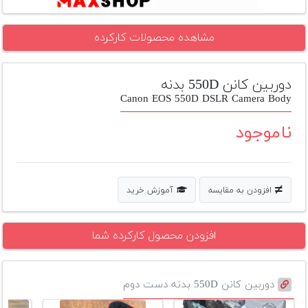
تجهیزات
مشاهده محصولات کارکرده
مکث
پلاس
دوربین کانن 550D بدنه
افزودن
محصول
Canon EOS 550D DSLR Camera Body
دست
دوم
ناموجود
لیست
قیمت
دوربین
افزودن به مقایسه
آموزش خرید
بله
افزودن محصول کارکرده شما
دوربین کانن 550D بدنه دست دوم