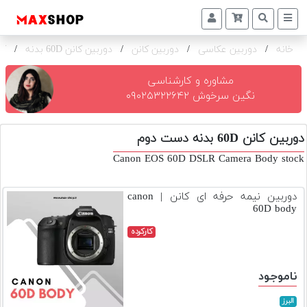
خانه
/
دوربین عکاسی
/
دوربین کانن
/
دوربین کانن 60D بدنه
/
کا
دوربین
و
لنز
مشاوره و کارشناسی
نگین سرخوش ۰۹۰۲۵۳۲۲۶۴۲
تجهیزات
و
دوربین کانن 60D بدنه دست دوم
اکسسوری
Canon EOS 60D DSLR Camera Body stock
بازار
دست
دوربین نیمه حرفه ای کانن | canon
دوم
60D body
خرید
کارکرده
اقساطی
اجاره
ناموجود
دوربین
و
البرز