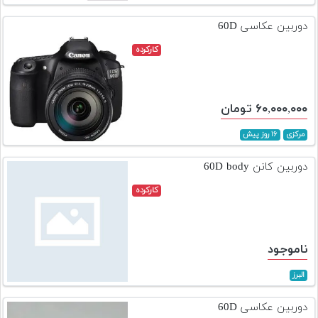
تجهیزات
دوربین عکاسی 60D
مکث
کارکرده
پلاس
افزودن
محصول
۶۰,۰۰۰,۰۰۰ تومان
دست
دوم
مرکزی
۱۶ روز پیش
لیست
دوربین کانن 60D body
قیمت
کارکرده
دوربین
بله
ناموجود
البرز
دوربین عکاسی 60D