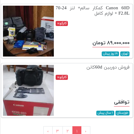
Canon 60D کمکار سالم+ لنز 24-70
F2.8L + لوازم کامل
کارکرده
۸۹,۰۰۰,۰۰۰ تومان
تهران
۱۸ روز پیش
فروش دوربین 60dکانن
کارکرده
توافقی
خوزستان
۱ سال پیش
›
۳
۲
۱
‹