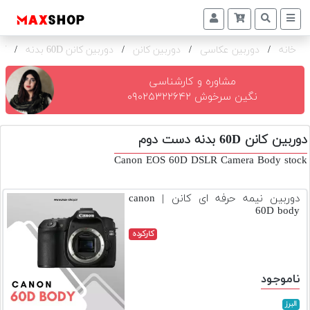
خانه
/
دوربین عکاسی
/
دوربین کانن
/
دوربین کانن 60D بدنه
/
کا
دوربین
و
لنز
مشاوره و کارشناسی
نگین سرخوش ۰۹۰۲۵۳۲۲۶۴۲
تجهیزات
و
دوربین کانن 60D بدنه دست دوم
اکسسوری
Canon EOS 60D DSLR Camera Body stock
بازار
دست
دوربین نیمه حرفه ای کانن | canon
دوم
60D body
خرید
کارکرده
اقساطی
اجاره
ناموجود
دوربین
و
البرز