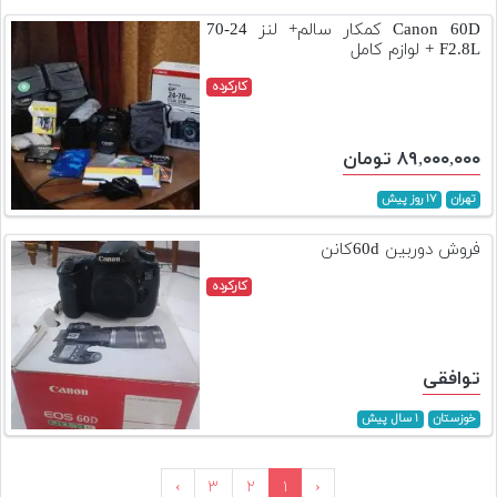
Canon 60D کمکار سالم+ لنز 24-70
F2.8L + لوازم کامل
کارکرده
۸۹,۰۰۰,۰۰۰ تومان
تهران
۱۷ روز پیش
فروش دوربین 60dکانن
کارکرده
توافقی
خوزستان
۱ سال پیش
›
۳
۲
۱
‹