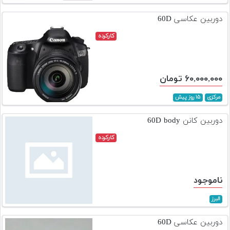
تجهیزات
دوربین عکاسی 60D
مکث
کارکرده
پلاس
افزودن
محصول
۶۰,۰۰۰,۰۰۰ تومان
دست
دوم
مرکزی
۱۵ روز پیش
لیست
دوربین کانن 60D body
قیمت
کارکرده
دوربین
بله
ناموجود
البرز
دوربین عکاسی 60D